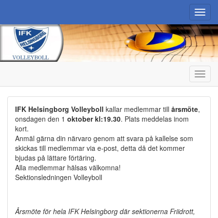
Toggl
navig
Toggl
navig
IFK Helsingborg Volleyboll
kallar medlemmar till
årsmöte
,
onsdagen den 1
oktober kl:19.30
. Plats meddelas inom
kort.
Anmäl gärna din närvaro genom att svara på kallelse som
skickas till medlemmar via e-post, detta då det kommer
bjudas på lättare förtäring.
Alla medlemmar hälsas välkomna!
Sektionsledningen Volleyboll
Årsmöte för hela IFK Helsingborg där sektionerna Friidrott,