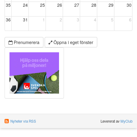
35
24
25
26
27
28
29
30
36
31
1
2
3
4
5
6
Prenumerera
Öppna i eget fönster
Nyheter via RSS
Levererat av
MyClub