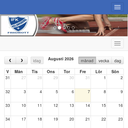
Toggl
navig
Toggl
navig
Augusti 2026
‹
›
idag
månad
vecka
dag
V
Mån
Tis
Ons
Tor
Fre
Lör
Sön
31
27
28
29
30
31
1
2
32
3
4
5
6
7
8
9
33
10
11
12
13
14
15
16
34
17
18
19
20
21
22
23