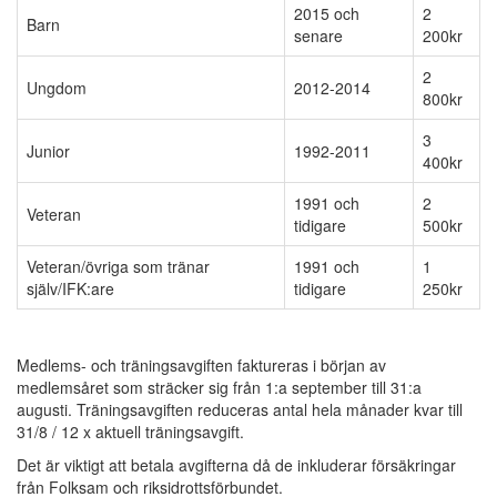
2015 och
2
Barn
senare
200kr
2
Ungdom
2012-2014
800kr
3
Junior
1992-2011
400kr
1991 och
2
Veteran
tidigare
500kr
Veteran/övriga som tränar
1991 och
1
själv/IFK:are
tidigare
250kr
Medlems- och träningsavgiften faktureras i början av
medlemsåret som sträcker sig från 1:a september till 31:a
augusti. Träningsavgiften reduceras antal hela månader kvar till
31/8 / 12 x aktuell träningsavgift.
Det är viktigt att betala avgifterna då de inkluderar försäkringar
från Folksam och riksidrottsförbundet.