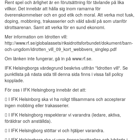
Rent spel och ärlighet är en förutsättning för tävlande på lika
villkor. Det innebär att hålla sig inom ramarna för
överenskommelser och en god etik och moral. Att verka mot fusk,
doping, mobbning, trakasserier och våld såväl på som utanför
idrottsarenan. Samt att verka för en sund ekonomi.
Mer information om Idrotten vill:
http://www.rf.se/globalassets/riksidrottsforbundet/dokument/barn-
och-ungdom/idrotten_vill_09_kort_webbvers_singlep.pdf
Om länken inte fungerar, gå in på www.rf.se.
IFK Helsingborgs värdegrund beskrivs utifrån "Idrotten vill". Se
punktlista på nästa sida till denna sida finns i vissa fall policy
kopplade.
För oss i IFK Helsingborg innebär det att:
 I IFK Helsinborg ska vi ha roligt tillsammans och accepterar
ingen mobbing eller trakasserier.
 I IFK Helsingborg respekterar vi varandra (ledare, aktiva,
föräldrar och anställda).
 I IFK Helsingborg stöttar vi och hjälper varandra.
 I IFK Helsingborg ska vi vara öppna/mottagliga och lyhörda i