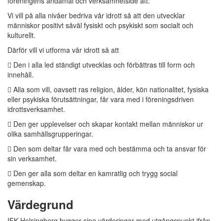
föreningens ändamål och verksamhetside att:
Vi vill på alla nivåer bedriva vår idrott så att den utvecklar
människor positivt såväl fysiskt och psykiskt som socialt och
kulturellt.
Därför vill vi utforma vår idrott så att
 Den i alla led ständigt utvecklas och förbättras till form och
innehåll.
 Alla som vill, oavsett ras religion, ålder, kön nationalitet, fysiska
eller psykiska förutsättningar, får vara med i föreningsdriven
idrottsverksamhet.
 Den ger upplevelser och skapar kontakt mellan människor ur
olika samhällsgrupperingar.
 Den som deltar får vara med och bestämma och ta ansvar för
sin verksamhet.
 Den ger alla som deltar en kamratlig och trygg social
gemenskap.
Värdegrund
IFK Helsingborg bygger sina värderingar med utgångspunkt ifrån