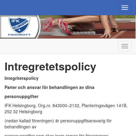
Toggl
navig
Toggl
navig
Intregretetspolicy
Integritetspolicy
Parter och ansvar för behandlingen av dina
personuppgifter
IFK Helsingborg, Org.nr. 843000–2132, Planteringsvägen 141B,
252 32 Helsingborg
(nedan kallad föreningen) är personuppgiftsansvarig för
behandlingen av
personuppgifter som sker inom ramen för föreningens