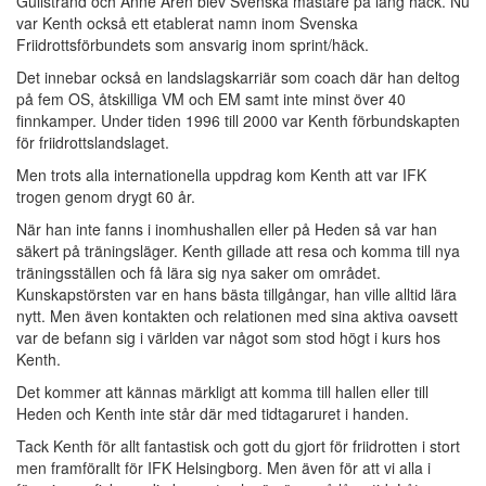
Gullstrand och Anne Arén blev Svenska mästare på lång häck. Nu
var Kenth också ett etablerat namn inom Svenska
Friidrottsförbundets som ansvarig inom sprint/häck.
Det innebar också en landslagskarriär som coach där han deltog
på fem OS, åtskilliga VM och EM samt inte minst över 40
finnkamper. Under tiden 1996 till 2000 var Kenth förbundskapten
för friidrottslandslaget.
Men trots alla internationella uppdrag kom Kenth att var IFK
trogen genom drygt 60 år.
När han inte fanns i inomhushallen eller på Heden så var han
säkert på träningsläger. Kenth gillade att resa och komma till nya
träningsställen och få lära sig nya saker om området.
Kunskapstörsten var en hans bästa tillgångar, han ville alltid lära
nytt. Men även kontakten och relationen med sina aktiva oavsett
var de befann sig i världen var något som stod högt i kurs hos
Kenth.
Det kommer att kännas märkligt att komma till hallen eller till
Heden och Kenth inte står där med tidtagaruret i handen.
Tack Kenth för allt fantastisk och gott du gjort för friidrotten i stort
men framförallt för IFK Helsingborg. Men även för att vi alla i