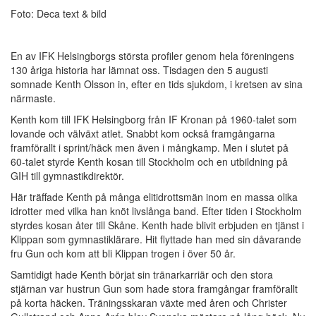
Foto: Deca text & bild
En av IFK Helsingborgs största profiler genom hela föreningens
130 åriga historia har lämnat oss. Tisdagen den 5 augusti
somnade Kenth Olsson in, efter en tids sjukdom, i kretsen av sina
närmaste.
Kenth kom till IFK Helsingborg från IF Kronan på 1960-talet som
lovande och välväxt atlet. Snabbt kom också framgångarna
framförallt i sprint/häck men även i mångkamp. Men i slutet på
60-talet styrde Kenth kosan till Stockholm och en utbildning på
GIH till gymnastikdirektör.
Här träffade Kenth på många elitidrottsmän inom en massa olika
idrotter med vilka han knöt livslånga band. Efter tiden i Stockholm
styrdes kosan åter till Skåne. Kenth hade blivit erbjuden en tjänst i
Klippan som gymnastiklärare. Hit flyttade han med sin dåvarande
fru Gun och kom att bli Klippan trogen i över 50 år.
Samtidigt hade Kenth börjat sin tränarkarriär och den stora
stjärnan var hustrun Gun som hade stora framgångar framförallt
på korta häcken. Träningsskaran växte med åren och Christer